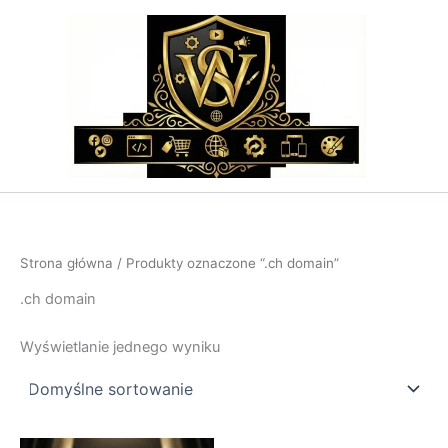
Przejdź
do
treści
Strona główna
/ Produkty oznaczone “.ch domain”
.ch domain
Wyświetlanie jednego wyniku