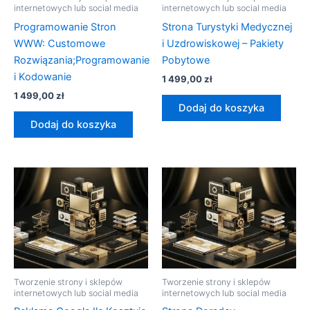
internetowych lub social media
internetowych lub social media
Programowanie Stron
Strona Turystyki Medycznej
WWW: Customowe
i Uzdrowiskowej – Pakiety
Rozwiązania;Programowanie
Pobytowe
i Kodowanie
1 499,00
zł
1 499,00
zł
Dodaj do koszyka
Dodaj do koszyka
Tworzenie strony i sklepów
Tworzenie strony i sklepów
internetowych lub social media
internetowych lub social media