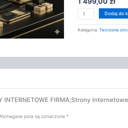
1 499,00
zł
Techniczna
Dodaj do 
Kategoria:
Tworzenie stro
NY INTERNETOWE FIRMA;Strony Internetowe 
Wymagane pola są oznaczone
*