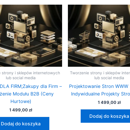
 strony i sklepów internetowych
Tworzenie strony i sklepów int
lub social media
lub social media
LA FIRM;Zakupy dla Firm –
Projektowanie Stron WWW 
żenie Modułu B2B (Ceny
Indywidualne Projekty S
Hurtowe)
1 499,00
zł
1 499,00
zł
Dodaj do koszyka
Dodaj do koszyka