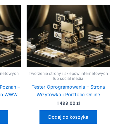
ernetowych
Tworzenie strony i sklepów internetowych
lub social media
Poznań –
Tester Oprogramowania – Strona
tron WWW
Wizytówka i Portfolio Online
1 499,00
zł
Dodaj do koszyka