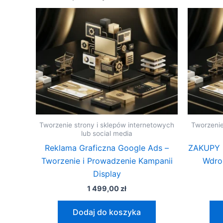
Tworzenie strony i sklepów internetowych
Tworzenie
lub social media
Reklama Graficzna Google Ads –
ZAKUPY D
Tworzenie i Prowadzenie Kampanii
Wdro
Display
1 499,00
zł
Dodaj do koszyka