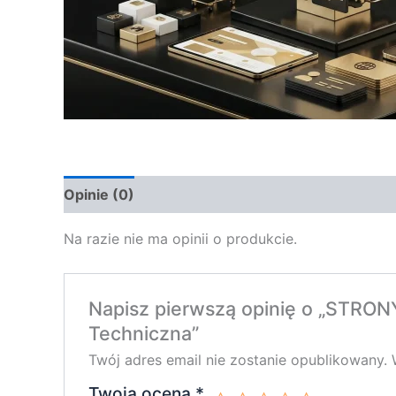
Opinie (0)
Na razie nie ma opinii o produkcie.
Napisz pierwszą opinię o „STRO
Techniczna”
Twój adres email nie zostanie opublikowany.
Twoja ocena
*