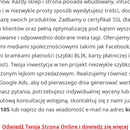
ów. Każdy sklep i strona posiada wbudowany, intuic
i w niezwykle prosty sposób wyedytujesz treści, do
 bazę swoich produktów. Zadbamy o certyfikat SSL d
 klientów oraz pełną optymalizację pod kątem wysz
dowanie i odpowiednio dobrane meta tagi. Oferujemy
ymi mediami społecznościowymi takimi jak Facebook,
 bramkami płatności (szybki BLIK, karty płatnicze) 
t). Twoja inwestycja w ten projekt niezwykle szybko
ożonym lejkom sprzedażowym. Realizujemy również
Google Ads, aby od pierwszego dnia generować wart
 masz pytania, potrzebujesz indywidualnej wyceny lu
utową konsultację wstępną, skontaktuj się z nami j
 105
lub napisz do nas wiadomość e-mail na adres
k
Odwiedź Twoja Strona Online i dowiedz się więcej