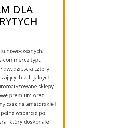
AM DLA
RYTYCH
eniu nowoczesnych,
 e-commerce typu
 dwadzieścia cztery
zających w lojalnych,
automatyzowane sklepy
mowe premium oraz
ny czas na amatorskie i
 pełne wsparcie po
era, który doskonale