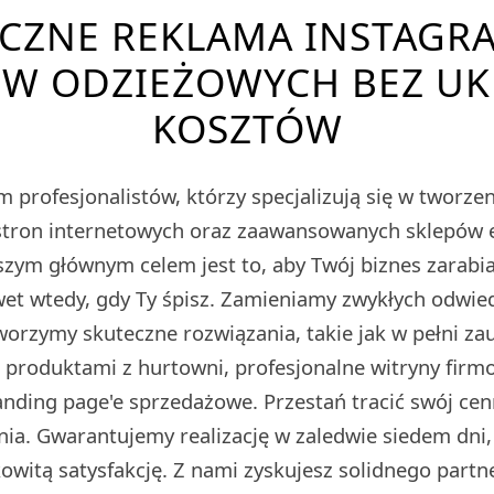
CZNE REKLAMA INSTAGR
ÓW ODZIEŻOWYCH BEZ UK
KOSZTÓW
 profesjonalistów, którzy specjalizują się w tworz
tron internetowych oraz zaawansowanych sklepów
m głównym celem jest to, aby Twój biznes zarabiał
et wtedy, gdy Ty śpisz. Zamieniamy zwykłych odwied
Tworzymy skuteczne rozwiązania, takie jak w pełni z
z produktami z hurtowni, profesjonalne witryny fir
ding page'e sprzedażowe. Przestań tracić swój cen
ia. Gwarantujemy realizację w zaledwie siedem dni,
owitą satysfakcję. Z nami zyskujesz solidnego partn