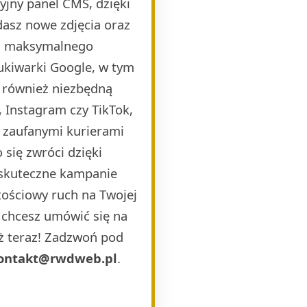
yjny panel CMS, dzięki
dasz nowe zdjęcia oraz
la maksymalnego
ukiwarki Google, w tym
 również niezbędną
 Instagram czy TikTok,
i zaufanymi kurierami
 się zwróci dzięki
 skuteczne kampanie
ościowy ruch na Twojej
b chcesz umówić się na
uż teraz! Zadzwoń pod
ontakt@rwdweb.pl
.