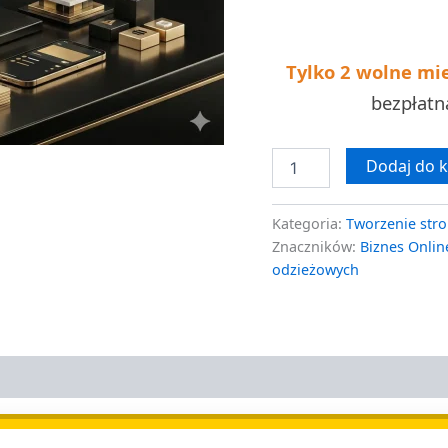
kosztów
Tylko 2 wolne mi
bezpłat
Dodaj do 
Kategoria:
Tworzenie stro
Znaczników:
Biznes Onlin
odzieżowych