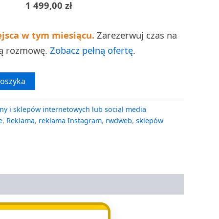
1 499,00
zł
ejsca w tym miesiącu.
Zarezerwuj czas na
ną rozmowę.
Zobacz pełną ofertę
.
koszyka
ny i sklepów internetowych lub social media
e
,
Reklama
,
reklama Instagram
,
rwdweb
,
sklepów