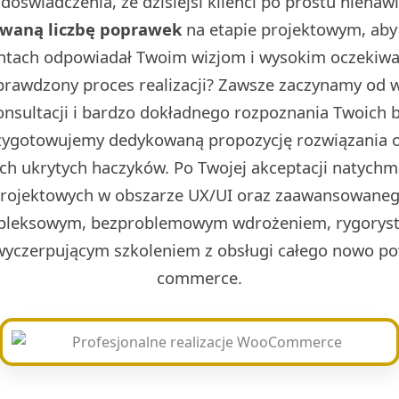
doświadczenia, że dzisiejsi klienci po prostu nienaw
owaną liczbę poprawek
na etapie projektowym, aby 
ntach odpowiadał Twoim wizjom i wysokim oczekiwa
prawdzony proces realizacji? Zawsze zaczynamy od w 
onsultacji i bardzo dokładnego rozpoznania Twoich 
rzygotowujemy dedykowaną propozycję rozwiązania o
ch ukrytych haczyków. Po Twojej akceptacji natych
projektowych w obszarze UX/UI oraz zaawansowaneg
leksowym, bezproblemowym wdrożeniem, rygoryst
wyczerpującym szkoleniem z obsługi całego nowo po
commerce.