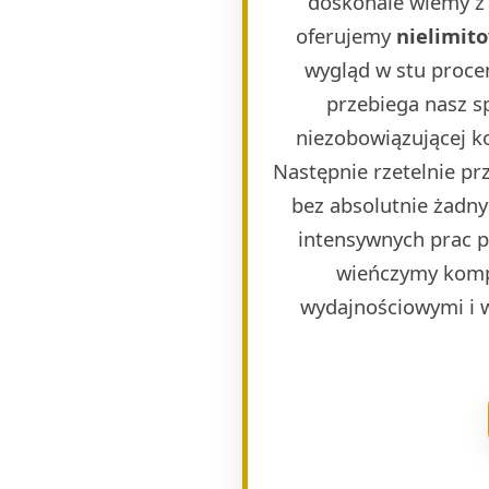
doskonale wiemy z 
oferujemy
nielimit
wygląd w stu proce
przebiega nasz s
niezobowiązującej k
Następnie rzetelnie p
bez absolutnie żadny
intensywnych prac 
wieńczymy komp
wydajnościowymi i 