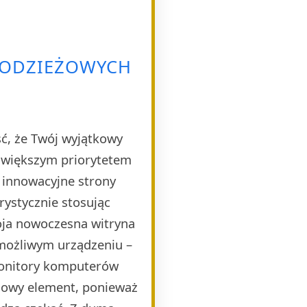
 ODZIEŻOWYCH
ść, że Twój wyjątkowy
ajwiększym priorytetem
e innowacyjne strony
rystycznie stosując
oja nowoczesna witryna
 możliwym urządzeniu –
monitory komputerów
czowy element, ponieważ