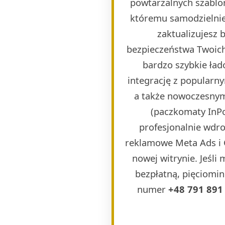
powtarzalnych szablon
któremu samodzielnie 
zaktualizujesz
bezpieczeństwa Twoich
bardzo szybkie ła
integrację z popularn
a także nowoczesnymi
(paczkomaty InPos
profesjonalnie wdr
reklamowe Meta Ads i 
nowej witrynie. Jeśli
bezpłatną, pięciomin
numer
+48 791 891