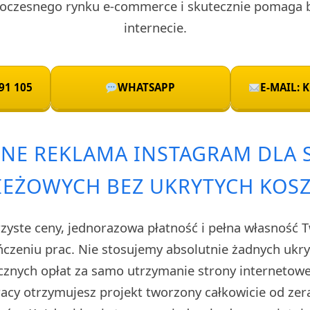
oczesnego rynku e-commerce i skutecznie pomaga 
internecie.
91 105
WHATSAPP
E-MAIL:
NE REKLAMA INSTAGRAM DLA
IEŻOWYCH BEZ UKRYTYCH KOS
rzyste ceny, jednorazowa płatność i pełna własność 
czeniu prac. Nie stosujemy absolutnie żadnych uk
cznych opłat za samo utrzymanie strony internetow
cy otrzymujesz projekt tworzony całkowicie od zera