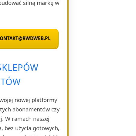
budować silną markę w
 KONTAKT@RWDWEB.PL
 SKLEPÓW
ZTÓW
Twojej nowej platformy
rytych abonamentów czy
ej. W ramach naszej
, bez użycia gotowych,