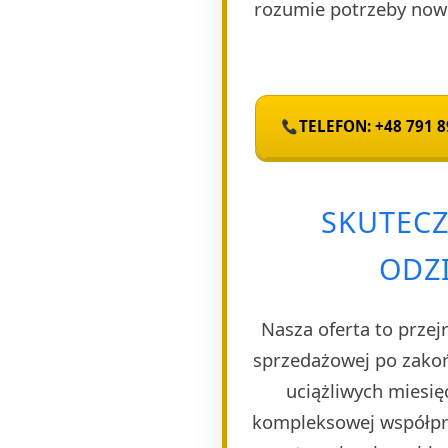
rozumie potrzeby now
TELEFON: +48 791 8
SKUTECZ
ODZ
Nasza oferta to przej
sprzedażowej po zakoń
uciążliwych miesię
kompleksowej współpra