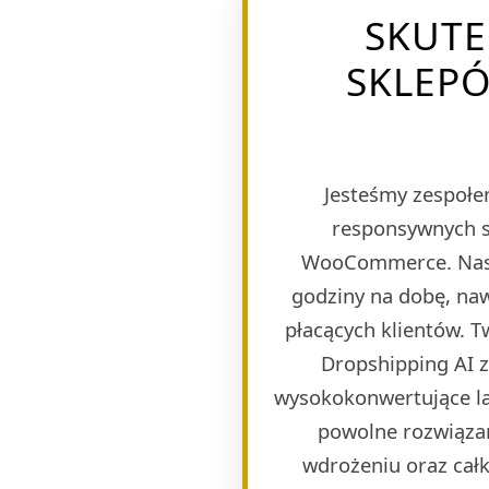
SKUTE
SKLEP
Jesteśmy zespołem
responsywnych s
WooCommerce. Naszy
godziny na dobę, naw
płacących klientów. 
Dropshipping AI 
wysokokonwertujące lan
powolne rozwiązan
wdrożeniu oraz całk