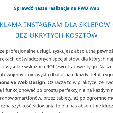
Sprawdź nasze realizacje na RWD Web
EKLAMA INSTAGRAM DLA SKLEPÓW
BEZ UKRYTYCH KOSZTÓW
ze profesjonalne usługi, zyskujesz absolutną pewno
w rękach doświadczonych specjalistów, dla których n
sk i wysokie wskaźniki ROI (zwrot z inwestycji). Nasz
towujemy z niezwykłą dbałością o każdy detal, rygo
ponsive Web Design
. Oznacza to w praktyce, że Tw
ę i funkcjonować po prostu perfekcyjnie na każdym
kranów smartfonów, przez tablety, aż po ogromne 
iczna szybkość ładowania to dla nas absolutnie klu