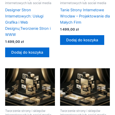
internetowych lub social media
internetowych lub social media
Designer Stron
Tanie Strony Internetowe
Internetowych: Usługi
Wrocław – Projektowanie dla
Grafika i Web
Małych Firm
Designu;Tworzenie Stron i
1 499,00
zł
WWW
Dodaj do koszyka
1 499,00
zł
Dodaj do koszyka
Tworzenie strony i sklepów
Tworzenie strony i sklepów
internetowych lub social media
internetowych lub social media