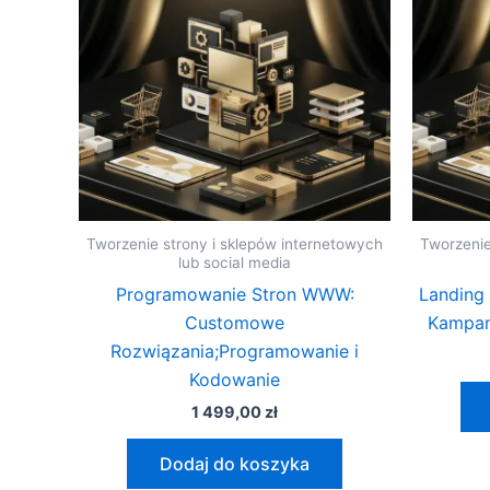
Tworzenie strony i sklepów internetowych
Tworzenie
lub social media
Programowanie Stron WWW:
Landing
Customowe
Kampan
Rozwiązania;Programowanie i
Kodowanie
1 499,00
zł
Dodaj do koszyka