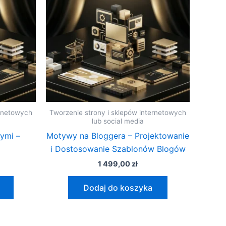
ernetowych
Tworzenie strony i sklepów internetowych
lub social media
ymi –
Motywy na Bloggera – Projektowanie
i Dostosowanie Szablonów Blogów
1 499,00
zł
Dodaj do koszyka