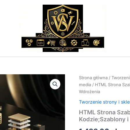
ilość
Strona główna
/
Tworzenie
HTML
media
/ HTML Strona Szab
Strona
Wdrożenia
Szablon:
Projektowanie
Tworzenie strony i skl
w
HTML Strona Szab
Czystym
Kodzie;Szablony
Kodzie;Szablony i
i
Wdrożenia