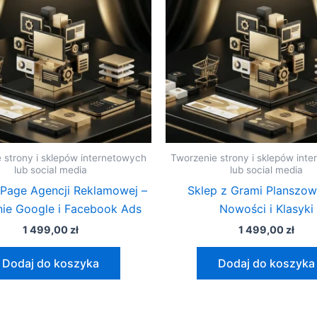
 strony i sklepów internetowych
Tworzenie strony i sklepów int
lub social media
lub social media
 Page Agencji Reklamowej –
Sklep z Grami Planszow
ie Google i Facebook Ads
Nowości i Klasyki
1 499,00
zł
1 499,00
zł
Dodaj do koszyka
Dodaj do koszyka