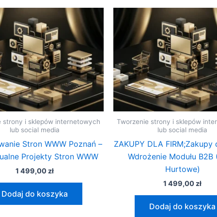
 strony i sklepów internetowych
Tworzenie strony i sklepów int
lub social media
lub social media
owanie Stron WWW Poznań –
ZAKUPY DLA FIRM;Zakupy d
ualne Projekty Stron WWW
Wdrożenie Modułu B2B 
Hurtowe)
1 499,00
zł
1 499,00
zł
Dodaj do koszyka
Dodaj do koszyka