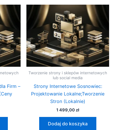
ernetowych
Tworzenie strony i sklepów internetowych
lub social media
la Firm –
Strony Internetowe Sosnowiec:
(Ceny
Projektowanie Lokalne;Tworzenie
Stron (Lokalnie)
1 499,00
zł
Dodaj do koszyka