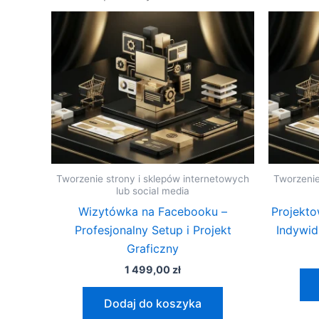
Tworzenie strony i sklepów internetowych
Tworzenie
lub social media
Wizytówka na Facebooku –
Projekt
Profesjonalny Setup i Projekt
Indywid
Graficzny
1 499,00
zł
Dodaj do koszyka