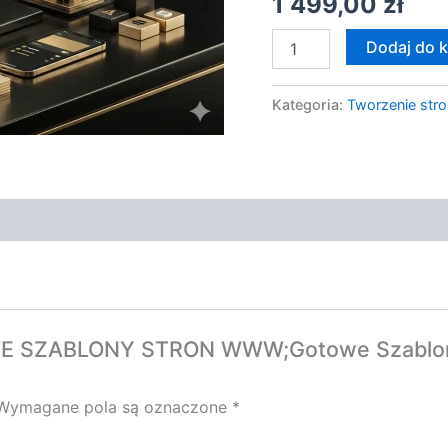
1 499,00
zł
Responsywnego
Motywu
Dodaj do 
Kategoria:
Tworzenie stro
TOWE SZABLONY STRON WWW;Gotowe Szablo
Wymagane pola są oznaczone
*