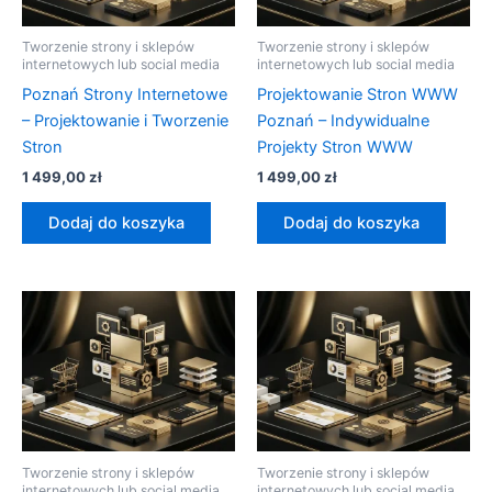
Tworzenie strony i sklepów
Tworzenie strony i sklepów
internetowych lub social media
internetowych lub social media
Poznań Strony Internetowe
Projektowanie Stron WWW
– Projektowanie i Tworzenie
Poznań – Indywidualne
Stron
Projekty Stron WWW
1 499,00
zł
1 499,00
zł
Dodaj do koszyka
Dodaj do koszyka
Tworzenie strony i sklepów
Tworzenie strony i sklepów
internetowych lub social media
internetowych lub social media