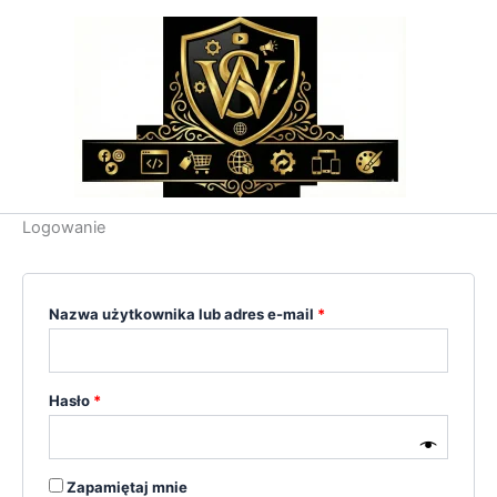
Przejdź
Wymagane
Wymagane
do
treści
Logowanie
Nazwa użytkownika lub adres e-mail
*
Hasło
*
Zapamiętaj mnie